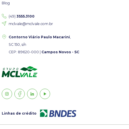
Blog
(49)
3555.3100
mclvale@mclvale.com.br
Contorno Viário Paulo Macarini
,
SC 150, s/n
CEP: 89620-000 |
Campos Novos - SC
Linhas de crédito