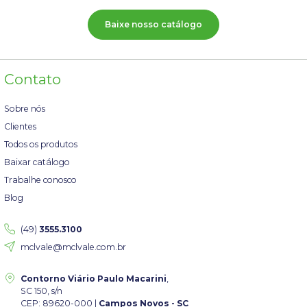
Baixe nosso catálogo
Contato
Sobre nós
Clientes
Todos os produtos
Baixar catálogo
Trabalhe conosco
Blog
(49)
3555.3100
mclvale@mclvale.com.br
Contorno Viário Paulo Macarini
,
SC 150, s/n
CEP: 89620-000 |
Campos Novos - SC