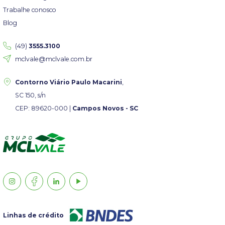
Trabalhe conosco
Blog
(49)
3555.3100
mclvale@mclvale.com.br
Contorno Viário Paulo Macarini
,
SC 150, s/n
CEP: 89620-000 |
Campos Novos - SC
Linhas de crédito