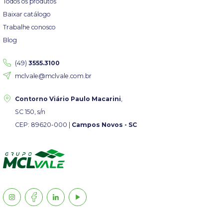
Todos os produtos
Baixar catálogo
Trabalhe conosco
Blog
(49)
3555.3100
mclvale@mclvale.com.br
Contorno Viário Paulo Macarini
,
SC 150, s/n
CEP: 89620-000 |
Campos Novos - SC