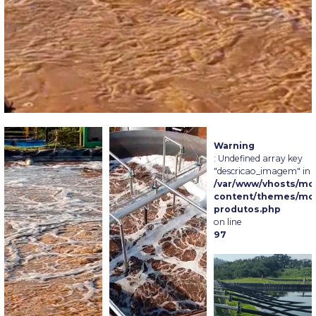
Warning
: Undefined array key
"descricao_imagem" in
/var/www/vhosts/mcl
content/themes/mclv
produtos.php
on line
97