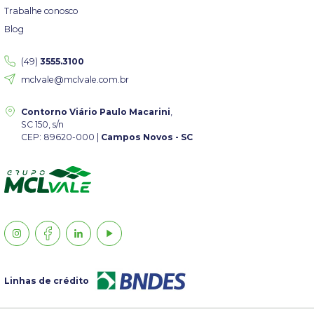
Trabalhe conosco
Blog
(49)
3555.3100
mclvale@mclvale.com.br
Contorno Viário Paulo Macarini
,
SC 150, s/n
CEP: 89620-000 |
Campos Novos - SC
Linhas de crédito